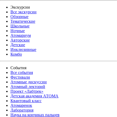
Экскурсии
Все экскурсии
Обзорные
Тематические
Школьные
Ночные
Атомариум
Авторские
Детские
Инклюзивные
Комбо
События
Все события
Фестивали
Атомные дискуссии
Атомный лекторий
Проект «Лабтрек»
Детская академия АТОМА
Квантовый класс
Атомаренок
Лаборатория
Наука на кончиках пальцев