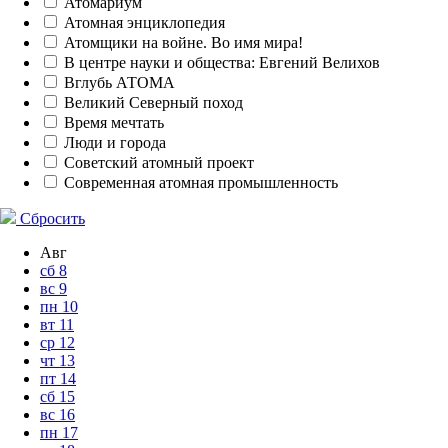
Атомариум
Атомная энциклопедия
Атомщики на войне. Во имя мира!
В центре науки и общества: Евгений Велихов
Вглубь АТОМА
Великий Северный поход
Время мечтать
Люди и города
Советский атомный проект
Современная атомная промышленность
Сбросить
Авг
сб
8
вс
9
пн
10
вт
11
ср
12
чт
13
пт
14
сб
15
вс
16
пн
17