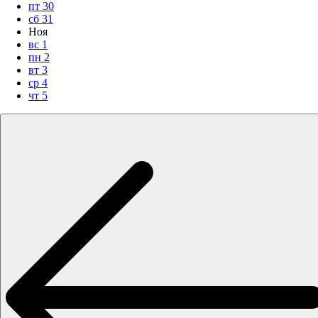
пт
30
сб
31
Ноя
вс
1
пн
2
вт
3
ср
4
чт
5