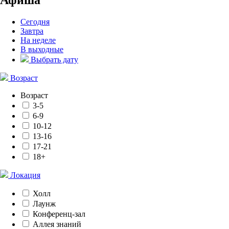
Сегодня
Завтра
На неделе
В выходные
Выбрать дату
Возраст
Возраст
3-5
6-9
10-12
13-16
17-21
18+
Локация
Холл
Лаунж
Конференц-зал
Аллея знаний