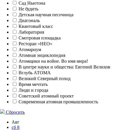
Сад Ньютона
Не будить
Детская научная песочница
Диагональ
Квантовый класс
Лаборатория
Смотровая площадка
Ресторан «НЕО»
Атомариум
Атомная энциклопедия
Атомщики на войне. Во имя мира!
В центре науки и общества: Евгений Велихов
Вглубь АТОМА
Великий Северный поход
Время мечтать
Люди и города
Советский атомный проект
Современная атомная промышленность
Сбросить
Авг
сб
8