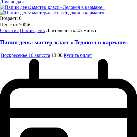
Другие даты...
Возраст:
6+
Цена:
от 700 ₽
События
Папин день
Длительность:
45 минут
Папин день: мастер-класс «Ледокол в кармане»
Воскресенье
16 августа
13:00
Купить билет