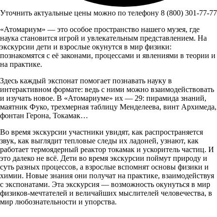
Уточнить актуальные цены можно по телефону 8 (800) 301-77-77
«Атомариум» — это особое пространство нашего музея, где
наука становится игрой и увлекательным представлением. На
экскурсии дети и взрослые окунутся в мир физики:
познакомятся с её законами, процессами и явлениями в теории и
на практике.
Здесь каждый экспонат помогает познавать науку в
интерактивном формате: ведь с ними можно взаимодействовать
и изучать новое. В «Атомариуме» их — 29: пирамида знаний,
маятник Фуко, трехмерная таблицу Менделеева, винт Архимеда,
фонтан Герона, Токамак…
Во время экскурсии участники увидят, как распространяется
звук, как выглядит тепловые следы их ладоней, узнают, как
работает термоядерный реактор токамак и ускоритель частиц. И
это далеко не всё. Дети во время экскурсии поймут природу и
суть разных процессов, а взрослые вспомнят основы физики и
химии. Новые знания они получат на практике, взаимодействуя
с экспонатами. Эта экскурсия — возможность окунуться в мир
физиков-мечтателей и величайших мыслителей человечества, в
мир любознательности и упорства.