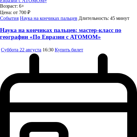
Возраст:
6+
Цена:
от 700 ₽
События
Наука на кончиках пальцев
Длительность:
45 минут
Наука на кончиках пальцев: мастер-класс по
географии «По Евразии с АТОМОМ»
Суббота
22 августа
16:30
Купить билет