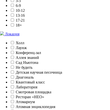
3-5
6-9
10-12
13-16
17-21
18+
Локация
Холл
Лаунж
Конференц-зал
Аллея знаний
Сад Ньютона
Не будить
Детская научная песочница
Диагональ
Квантовый класс
Лаборатория
Смотровая площадка
Ресторан «НЕО»
Атомариум
Атомная энциклопедия