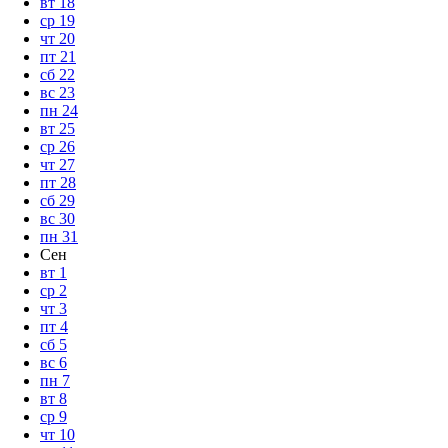
вт
18
ср
19
чт
20
пт
21
сб
22
вс
23
пн
24
вт
25
ср
26
чт
27
пт
28
сб
29
вс
30
пн
31
Сен
вт
1
ср
2
чт
3
пт
4
сб
5
вс
6
пн
7
вт
8
ср
9
чт
10