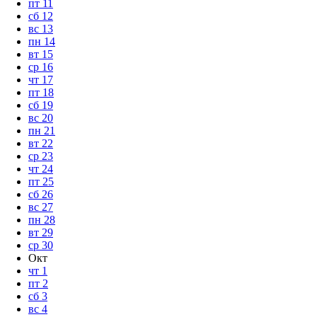
пт
11
сб
12
вс
13
пн
14
вт
15
ср
16
чт
17
пт
18
сб
19
вс
20
пн
21
вт
22
ср
23
чт
24
пт
25
сб
26
вс
27
пн
28
вт
29
ср
30
Окт
чт
1
пт
2
сб
3
вс
4