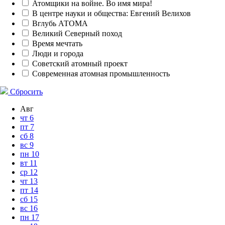
Атомщики на войне. Во имя мира!
В центре науки и общества: Евгений Велихов
Вглубь АТОМА
Великий Северный поход
Время мечтать
Люди и города
Советский атомный проект
Современная атомная промышленность
Сбросить
Авг
чт
6
пт
7
сб
8
вс
9
пн
10
вт
11
ср
12
чт
13
пт
14
сб
15
вс
16
пн
17