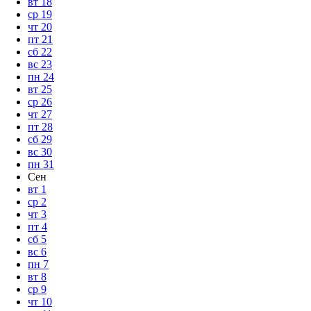
вт
18
ср
19
чт
20
пт
21
сб
22
вс
23
пн
24
вт
25
ср
26
чт
27
пт
28
сб
29
вс
30
пн
31
Сен
вт
1
ср
2
чт
3
пт
4
сб
5
вс
6
пн
7
вт
8
ср
9
чт
10