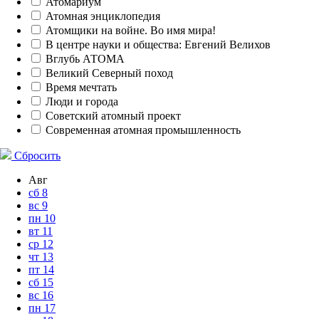
Атомариум
Атомная энциклопедия
Атомщики на войне. Во имя мира!
В центре науки и общества: Евгений Велихов
Вглубь АТОМА
Великий Северный поход
Время мечтать
Люди и города
Советский атомный проект
Современная атомная промышленность
Сбросить
Авг
сб
8
вс
9
пн
10
вт
11
ср
12
чт
13
пт
14
сб
15
вс
16
пн
17