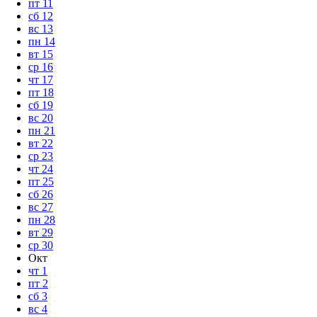
пт
11
сб
12
вс
13
пн
14
вт
15
ср
16
чт
17
пт
18
сб
19
вс
20
пн
21
вт
22
ср
23
чт
24
пт
25
сб
26
вс
27
пн
28
вт
29
ср
30
Окт
чт
1
пт
2
сб
3
вс
4