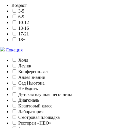
Возраст
3-5
6-9
10-12
13-16
17-21
18+
Локация
Холл
Лаунж
Конференц-зал
Аллея знаний
Сад Ньютона
Не будить
Детская научная песочница
Диагональ
Квантовый класс
Лаборатория
Смотровая площадка
Ресторан «НЕО»