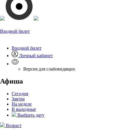
Входной билет
Входной билет
Личный кабинет
Версия для слабовидящих
Афиша
Сегодня
Завтра
На неделе
В выходные
Выбрать дату
Возраст