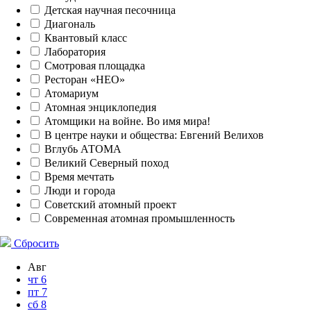
Детская научная песочница
Диагональ
Квантовый класс
Лаборатория
Смотровая площадка
Ресторан «НЕО»
Атомариум
Атомная энциклопедия
Атомщики на войне. Во имя мира!
В центре науки и общества: Евгений Велихов
Вглубь АТОМА
Великий Северный поход
Время мечтать
Люди и города
Советский атомный проект
Современная атомная промышленность
Сбросить
Авг
чт
6
пт
7
сб
8