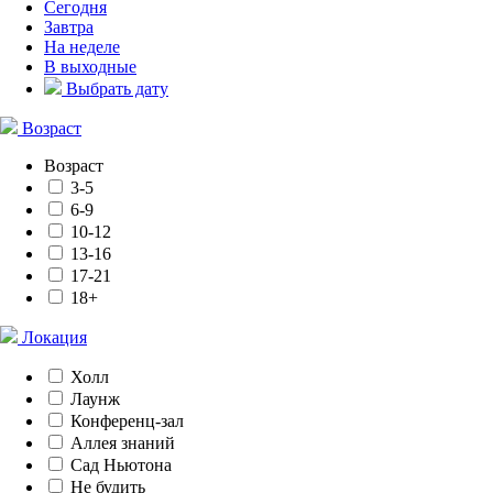
Сегодня
Завтра
На неделе
В выходные
Выбрать дату
Возраст
Возраст
3-5
6-9
10-12
13-16
17-21
18+
Локация
Холл
Лаунж
Конференц-зал
Аллея знаний
Сад Ньютона
Не будить